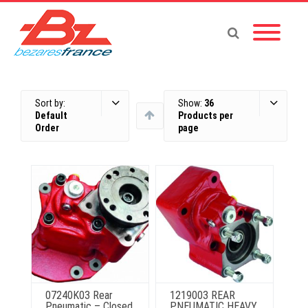
Sort by:
Show:
36
Default
Products per
Order
page
07240K03 Rear
1219003 REAR
Pneumatic – Closed
PNEUMATIC HEAVY