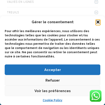
VALVES EN LIGNES
TREUILS
Gérer le consentement
KITS HYDRAULIQUE
Pour offrir les meilleures expériences, nous utilisons des
BOÎTIER MULTIPLICATEUR
technologies telles que les cookies pour stocker et/ou
accéder aux informations de l'appareil. Le consentement à ces
KITS D'ADAPTATEURS
technologies nous permettra de traiter des données telles
que le comportement de navigation ou les identifiants uniques
sur ce site. Ne pas consentir ou retirer le consentement peut
ACCESSOIRES
nuire à certaines fonctionnalités.
Accepter
Refuser
2025 © Bezares France - tous droits réservés - (33) 014 510 1540 -
Voir les préférences
bezaresfrance@bezares.com - 106, avenue des roses - Zac de la
butte gayen - 94440 - Santeny - France
Cookie Policy