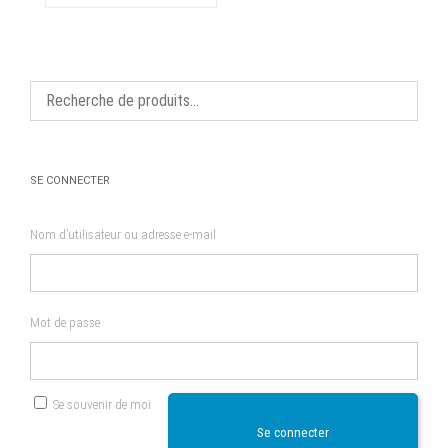
variations.
Les
options
peuvent
être
choisies
sur
la
page
du
produit
SE CONNECTER
Nom d’utilisateur ou adresse e-mail
Mot de passe
Se souvenir de moi
Se connecter