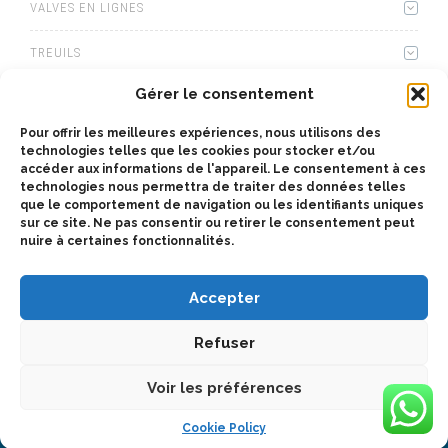
VALVES EN LIGNES
TREUILS
Gérer le consentement
KITS HYDRAULIQUE
Pour offrir les meilleures expériences, nous utilisons des
BOÎTIER MULTIPLICATEUR
technologies telles que les cookies pour stocker et/ou
accéder aux informations de l'appareil. Le consentement à ces
KITS D'ADAPTATEURS
technologies nous permettra de traiter des données telles
que le comportement de navigation ou les identifiants uniques
sur ce site. Ne pas consentir ou retirer le consentement peut
ACCESSOIRES
nuire à certaines fonctionnalités.
Accepter
Refuser
2025 © Bezares France - tous droits réservés - (33) 014 510 1540 -
Voir les préférences
bezaresfrance@bezares.com - 106, avenue des roses - Zac de la
butte gayen - 94440 - Santeny - France
Cookie Policy