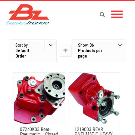
Sort by:
Show:
36
Default
Products per
Order
page
07240K03 Rear
1219003 REAR
Pneumatic – Closed
PNEUMATIC HEAVY