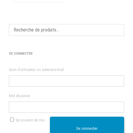
variations.
Les
options
peuvent
être
choisies
sur
la
page
du
produit
SE CONNECTER
Nom d’utilisateur ou adresse e-mail
Mot de passe
Se souvenir de moi
Se connecter