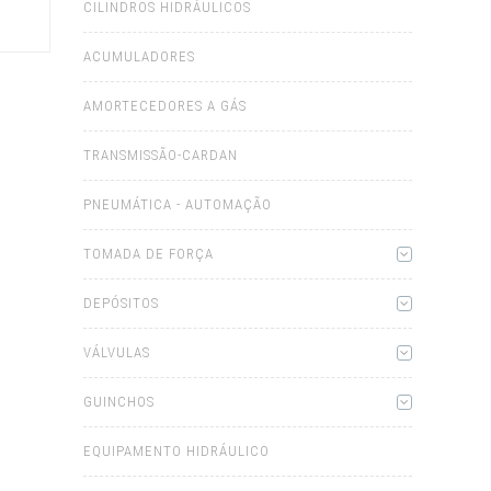
product
CILINDROS HIDRÁULICOS
has
multiple
variants.
ACUMULADORES
The
options
may
AMORTECEDORES A GÁS
be
chosen
on
TRANSMISSÃO-CARDAN
the
product
page
PNEUMÁTICA - AUTOMAÇÃO
TOMADA DE FORÇA
DEPÓSITOS
VÁLVULAS
GUINCHOS
EQUIPAMENTO HIDRÁULICO