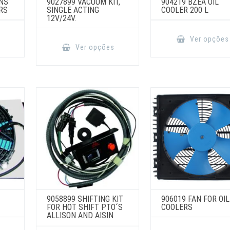
NS
9027899 VACUUM KIT,
904219 BZEA OIL
RS
SINGLE ACTING
COOLER 200 L
12V/24V.
This
product
This
s
Ver opções
has
product
Ver opções
multiple
has
variants.
multiple
The
variants.
options
The
may
options
be
may
chosen
be
on
chosen
the
on
product
the
page
product
page
9058899 SHIFTING KIT
906019 FAN FOR OIL
FOR HOT SHIFT PTO´S
COOLERS
ALLISON AND AISIN
This