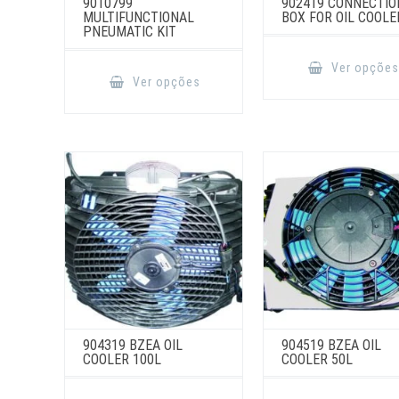
9010799
902419 CONNECTIO
MULTIFUNCTIONAL
BOX FOR OIL COOLE
PNEUMATIC KIT
This
Ver opçõe
product
Ver opções
has
multiple
variants.
The
options
may
be
chosen
on
the
product
page
904319 BZEA OIL
904519 BZEA OIL
COOLER 100L
COOLER 50L
This