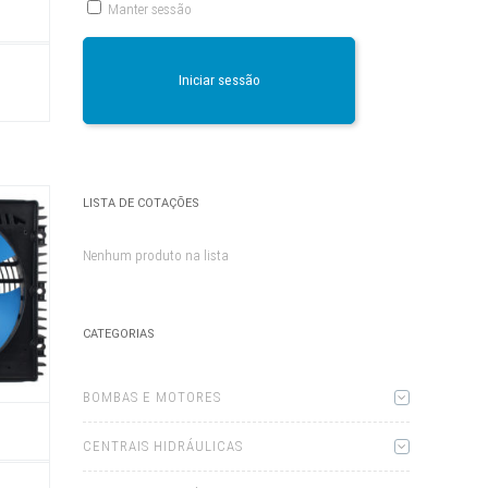
Manter sessão
This
product
Iniciar sessão
has
multiple
variants.
The
options
may
be
chosen
LISTA DE COTAÇÕES
on
the
product
Nenhum produto na lista
page
CATEGORIAS
BOMBAS E MOTORES
CENTRAIS HIDRÁULICAS
This