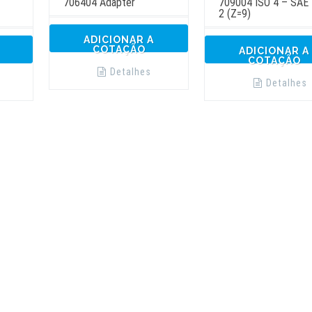
706404 Adapter
709004 ISO 4 – SAE 
2 (Z=9)
ADICIONAR A
COTAÇÃO
ADICIONAR A
COTAÇÃO
Detalhes
Detalhes