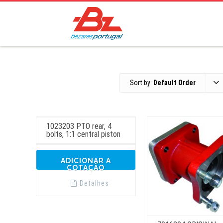
Sort by:
Default Order
1023203 PTO rear, 4
bolts, 1:1 central piston
ADICIONAR A
COTAÇÃO
Detalhes