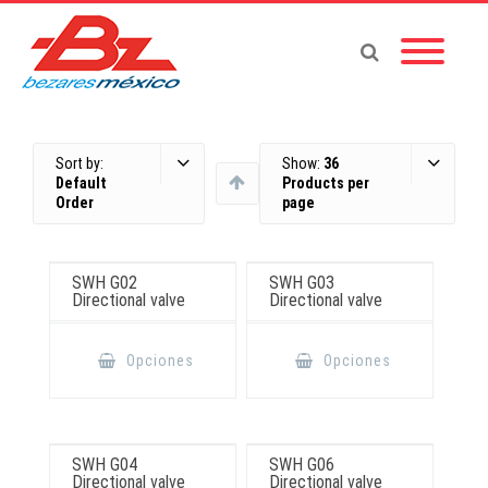
Sort by:
Show:
36
Default
Products per
Order
page
SWH G02
SWH G03
Directional valve
Directional valve
Este
Este
producto
producto
Opciones
Opciones
tiene
tiene
múltiples
múltiples
variantes.
variantes.
Las
Las
opciones
opciones
se
se
pueden
pueden
SWH G04
SWH G06
elegir
elegir
Directional valve
Directional valve