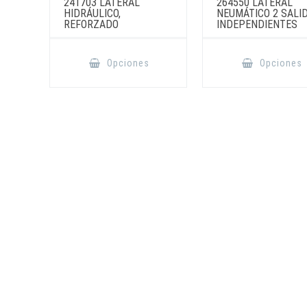
241703 LATERAL
264550 LATERAL
HIDRÁULICO,
NEUMÁTICO 2 SALI
REFORZADO
INDEPENDIENTES
Este
producto
Opciones
Opciones
tiene
múltiples
variantes.
Las
opciones
se
pueden
elegir
en
la
página
de
producto