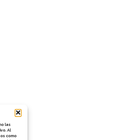
mo las
vo. Al
atos como