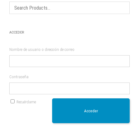
elegir
en
la
página
de
producto
ACCEDER
Nombre de usuario o dirección de correo
Contraseña
Recuérdame
Acceder