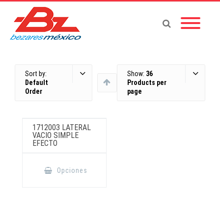
Sort by:
Show:
36
Default
Products per
Order
page
1712003 LATERAL
VACIO SIMPLE
EFECTO
Este
producto
Opciones
tiene
múltiples
variantes.
Las
opciones
se
pueden