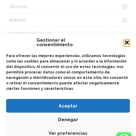
VÁLVULAS
WINCHES
EQUIPOS HIDRÁULICOS
Gestionar el
consentimiento
CAJAS
Para ofrecer las mejores experiencias, utilizamos tecnologías
KITS ADAPTADORES
como las cookies para almacenar y/o acceder a la información
del dispositivo. Al consentir el uso de estas tecnologías, nos
permitirá procesar datos como el comportamiento de
ACCESORIOS
navegación o identificadores únicos en este sitio. No consentir
o retirar el consentimiento puede afectar negativamente
ciertas funciones y características.
Aceptar
Denegar
2025 © Bezares México - todos los derechos reservados - (52) 81
1287 0090 - bezares@bezaresmexico.com - Cuarta Avenida 980,
Colonia Zimix - Santa Catarina, Nuevo León, México – 66358 –
monterrey
Ver preferencias