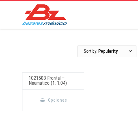
Sort by:
Popularity
1021503 Frontal –
Neumático (1: 1,04)
Este
producto
Opciones
tiene
múltiples
variantes.
Las
opciones
se
pueden
elegir
en