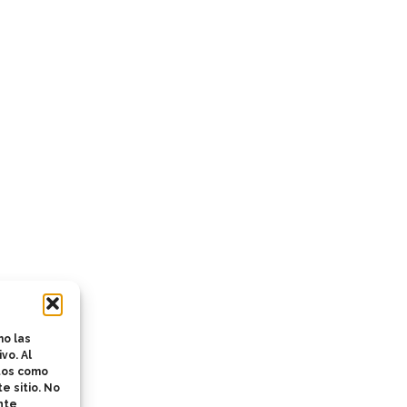
mo las
vo. Al
atos como
e sitio. No
nte