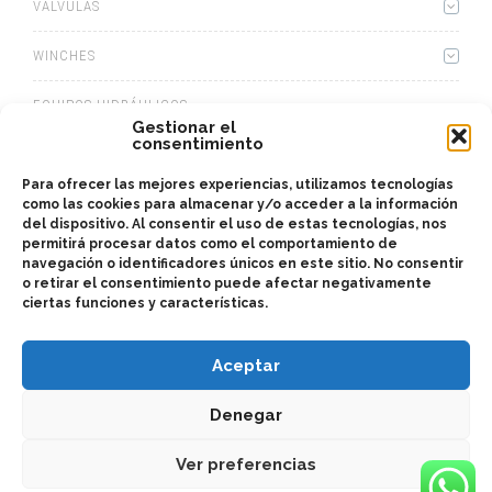
VÁLVULAS
WINCHES
EQUIPOS HIDRÁULICOS
Gestionar el
consentimiento
CAJAS
Para ofrecer las mejores experiencias, utilizamos tecnologías
KITS ADAPTADORES
como las cookies para almacenar y/o acceder a la información
del dispositivo. Al consentir el uso de estas tecnologías, nos
permitirá procesar datos como el comportamiento de
ACCESORIOS
navegación o identificadores únicos en este sitio. No consentir
o retirar el consentimiento puede afectar negativamente
ciertas funciones y características.
Aceptar
Denegar
2025 © Bezares México - todos los derechos reservados - (52) 81
1287 0090 - bezares@bezaresmexico.com - Cuarta Avenida 980,
Colonia Zimix - Santa Catarina, Nuevo León, México – 66358 –
monterrey
Ver preferencias