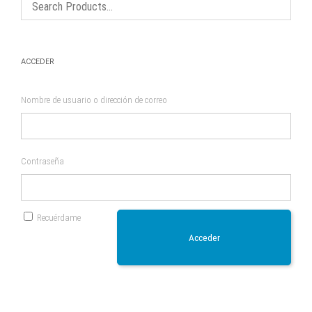
en
la
página
de
producto
ACCEDER
Nombre de usuario o dirección de correo
Contraseña
Recuérdame
Acceder