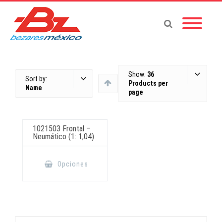
Show:
36
Sort by:
Products per
Name
page
1021503 Frontal –
Neumático (1: 1,04)
Este
producto
Opciones
tiene
múltiples
variantes.
Las
opciones
se
pueden
elegir