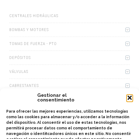
CENTRALES HIDRÁULICAS
BOMBAS Y MOTORES
TOMAS DE FUERZA - PTO
DEPÓSITOS
VÁLVULAS
CABRESTANTES
Gestionar el
EQUIPOS HIDRÁULICOS
consentimiento
Para ofrecer las mejores experiencias, utilizamos tecnologías
CAJAS
como las cookies para almacenar y/o acceder a la información
del dispositivo. Al consentir el uso de estas tecnologías, nos
KITS ADAPTADORES
permitirá procesar datos como el comportamiento de
navegación o identificadores únicos en este sitio. No consentir