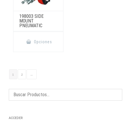
198003 SIDE
MOUNT
PNEUMATIC
Este
producto
Opciones
tiene
múltiples
variantes.
Las
opciones
se
pueden
elegir
1
2
→
en
la
página
de
producto
ACCEDER