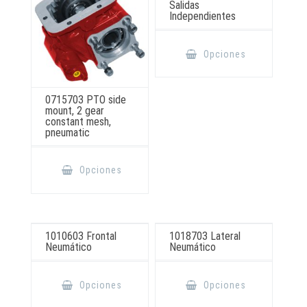
Salidas
la
Independientes
página
de
producto
Este
producto
Opciones
tiene
múltiples
variantes.
Las
opciones
0715703 PTO side
se
mount, 2 gear
pueden
constant mesh,
elegir
pneumatic
en
la
página
Este
de
producto
Opciones
producto
tiene
múltiples
variantes.
Las
opciones
se
pueden
1010603 Frontal
1018703 Lateral
elegir
Neumático
Neumático
en
la
Este
Este
página
producto
producto
de
Opciones
Opciones
tiene
tiene
producto
múltiples
múltiples