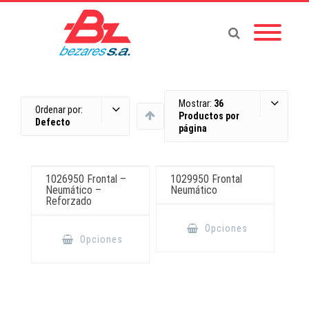
Mostrar:
36
Ordenar por:
Productos por
Defecto
página
1026950 Frontal –
1029950 Frontal
Neumático –
Neumático
Reforzado
Este
producto
Este
Opciones
tiene
producto
Opciones
múltiples
tiene
variantes.
múltiples
Las
variantes.
opciones
Las
se
opciones
pueden
se
elegir
pueden