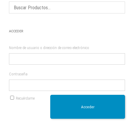
en
elegir
la
en
página
la
de
página
producto
de
producto
ACCEDER
Nombre de usuario o dirección de correo electrónico
Contraseña
Recuérdame
Acceder