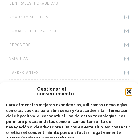
CENTRALES HIDRÁULICAS
BOMBAS Y MOTORES
TOMAS DE FUERZA - PTO
DEPÓSITOS
VÁLVULAS
CABRESTANTES
EQUIPOS HIDRÁULICOS
Gestionar el
consentimiento
CAJAS
Para ofrecer las mejores experiencias, utilizamos tecnologías
como las cookies para almacenar y/o acceder a la información
KITS ADAPTADORES
del dispositivo. Al consentir el uso de estas tecnologías, nos
permitirá procesar datos como el comportamiento de
navegación o identificadores únicos en este sitio. No consentir
ACCESORIOS
o retirar el consentimiento puede afectar negativamente