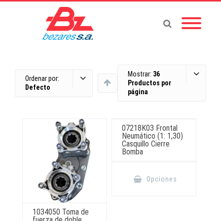
Mostrar:
36
Ordenar por:
Productos por
Defecto
página
07218K03 Frontal
Neumático (1: 1,30)
Casquillo Cierre
Bomba
Este
producto
Opciones
tiene
múltiples
variantes.
Las
opciones
1034050 Toma de
se
fuerza de doble