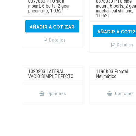
037703J PTO side
037803J PTO side
mount, 6 bolts, 2 gear.
mount, 6 bolts, 2 gea
pneumatic, 1:0,621
mechanical shifting,
1:0,621
AÑADIR A COTIZAR
AÑADIR A COTI
Detalles
Detalles
1020203 LATERAL
1196K03 Frontal
VACIO SIMPLE EFECTO
Neumático
Este
producto
Opciones
Opciones
tiene
múltiples
variantes.
Las
opciones
se
pueden
elegir
en
la