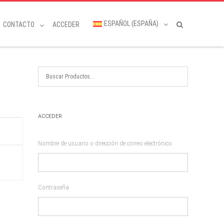
ESPAÑOL (ESPAÑA)
CONTACTO
ACCEDER
ACCEDER
Nombre de usuario o dirección de correo electrónico
Este
producto
tiene
múltiples
variantes.
Las
Contraseña
opciones
se
pueden
elegir
en