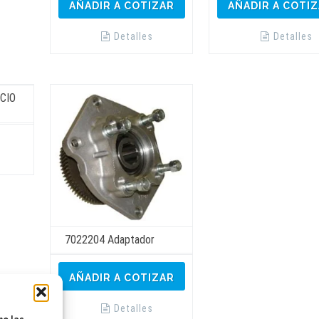
AÑADIR A COTIZAR
AÑADIR A COTI
Detalles
Detalles
CIO
Este
producto
tiene
múltiples
variantes.
Las
opciones
se
pueden
elegir
en
7022204 Adaptador
la
página
de
producto
AÑADIR A COTIZAR
Detalles