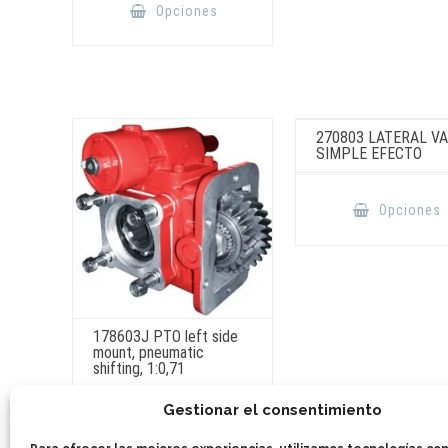
producto
Opciones
tiene
múltiples
variantes.
Las
opciones
se
pueden
elegir
en
270803 LATERAL VA
la
SIMPLE EFECTO
página
de
producto
Opciones
178603J PTO left side
mount, pneumatic
shifting, 1:0,71
Gestionar el consentimiento
AÑADIR A COTIZAR