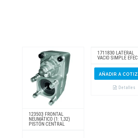
página
de
producto
1711830 LATERAL
VACIO SIMPLE EFE
AÑADIR A COTI
Detalles
123503 FRONTAL
NEUMÁTICO (1: 1,32)
PISTÓN CENTRAL
Este