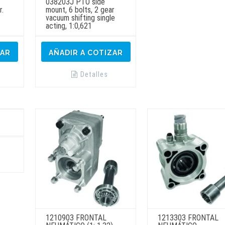
038203J PTO side
r.
mount, 6 bolts, 2 gear
vacuum shifting single
acting, 1:0,621
ZAR
AÑADIR A COTIZAR
Detalles
Este
producto
tiene
múltiples
variantes.
Las
opciones
se
pueden
elegir
en
1210903 FRONTAL
1213303 FRONTAL
la