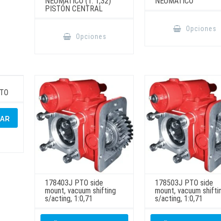
NEUMÁTICO (1: 1,32)
NEUMÁTICO
página
PISTÓN CENTRAL
de
producto
Este
Opciones
producto
Opciones
tiene
múltiples
variantes.
Las
opciones
se
pueden
elegir
CTO
en
la
página
de
ZAR
producto
178403J PTO side
178503J PTO side
mount, vacuum shifting
mount, vacuum shifti
s/acting, 1:0,71
s/acting, 1:0,71