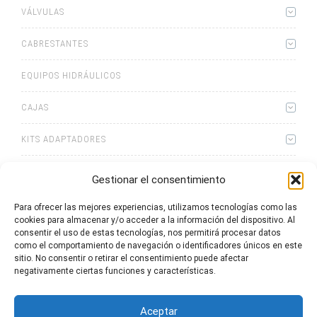
VÁLVULAS
CABRESTANTES
EQUIPOS HIDRÁULICOS
CAJAS
KITS ADAPTADORES
ACCESORIOS
Gestionar el consentimiento
Para ofrecer las mejores experiencias, utilizamos tecnologías como las
cookies para almacenar y/o acceder a la información del dispositivo. Al
consentir el uso de estas tecnologías, nos permitirá procesar datos
como el comportamiento de navegación o identificadores únicos en este
sitio. No consentir o retirar el consentimiento puede afectar
0
artículos
Lista de cotizaciones
negativamente ciertas funciones y características.
Aceptar