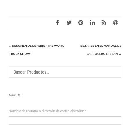
Navegación
←
RESUMEN DE LA FERIA “THE WORK
BEZARES EN EL MANUAL DE
de
TRUCK SHOW”
CARROCERO NISSAN
→
entradas
ACCEDER
Nombre de usuario o dirección de correo electrónico