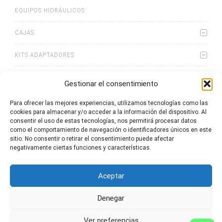
EQUIPOS HIDRÁULICOS
CAJAS
KITS ADAPTADORES
ACCESORIOS
Gestionar el consentimiento
Para ofrecer las mejores experiencias, utilizamos tecnologías como las
cookies para almacenar y/o acceder a la información del dispositivo. Al
consentir el uso de estas tecnologías, nos permitirá procesar datos
como el comportamiento de navegación o identificadores únicos en este
sitio. No consentir o retirar el consentimiento puede afectar
0
artículos
Lista de cotizaciones
negativamente ciertas funciones y características.
Aceptar
Denegar
2025 © Bezares SA - todos los derechos reservados - (34) 918 188
Ver preferencias