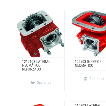
1212103 LATERAL
122703 INFERIOR
NEUMÁTICO –
NEUMATICO
REFORZADO
Este
Opciones
producto
Opciones
tiene
múltiples
variantes.
Las
opciones
se
pueden
210303 LATERAL