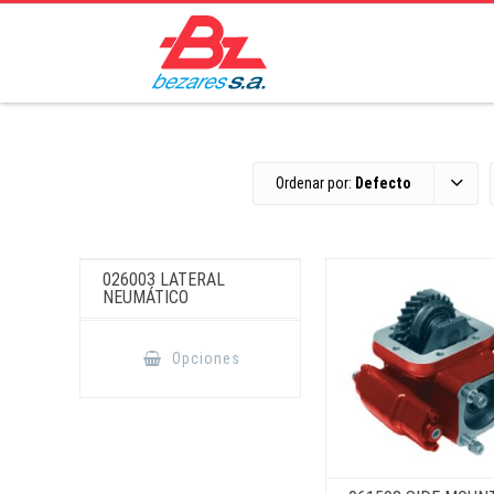
Ordenar por:
Defecto
026003 LATERAL
NEUMÁTICO
Este
producto
Opciones
tiene
múltiples
variantes.
Las
opciones
se
pueden
elegir
en