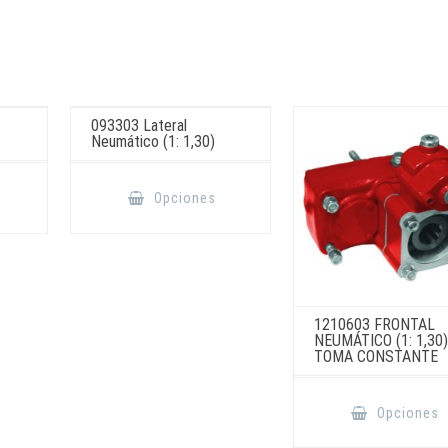
093303 Lateral
Neumático (1: 1,30)
Este
Este
producto
producto
Opciones
tiene
tiene
múltiples
múltiples
variantes.
variantes.
Las
Las
opciones
opciones
se
se
pueden
pueden
elegir
elegir
en
en
1210603 FRONTAL
la
la
NEUMÁTICO (1: 1,30
página
página
TOMA CONSTANTE
de
de
producto
producto
Opciones