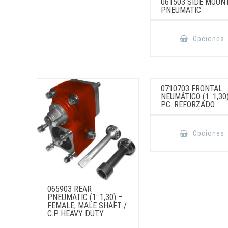
061503 SIDE MOUN
la
PNEUMATIC
página
de
producto
Opciones
0710703 FRONTAL
NEUMÁTICO (1: 1,30
P.C. REFORZADO
Opciones
065903 REAR
PNEUMATIC (1: 1,30) –
FEMALE, MALE SHAFT /
C.P. HEAVY DUTY