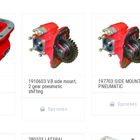
1910603 V.B.side mount,
197703 SIDE MOUN
2 gear pneumatic
PNEUMATIC
shifting
Este
producto
Este
Opciones
tiene
producto
Opciones
múltiples
tiene
variantes.
múltiples
Las
variantes.
opciones
Las
se
opciones
pueden
se
elegir
pueden
280103 LATERAL