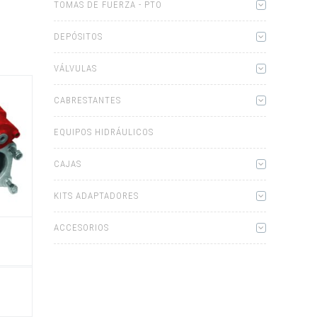
TOMAS DE FUERZA - PTO
DEPÓSITOS
VÁLVULAS
CABRESTANTES
EQUIPOS HIDRÁULICOS
CAJAS
KITS ADAPTADORES
ACCESORIOS
)
Este
producto
tiene
múltiples
variantes.