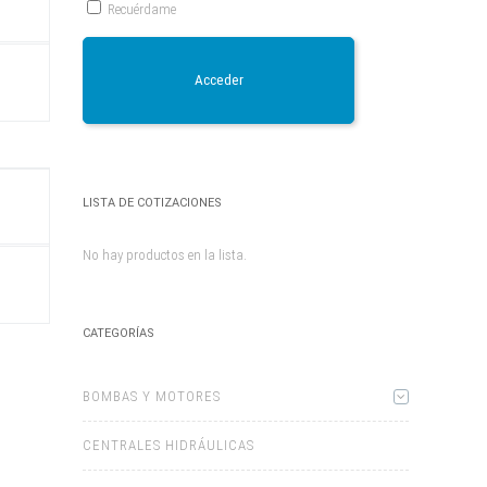
T
Recuérdame
Este
producto
Acceder
tiene
múltiples
variantes.
Las
opciones
se
pueden
elegir
LISTA DE COTIZACIONES
)
en
la
página
No hay productos en la lista.
de
Este
producto
producto
tiene
múltiples
variantes.
CATEGORÍAS
Las
opciones
se
pueden
BOMBAS Y MOTORES
elegir
en
la
página
CENTRALES HIDRÁULICAS
de
producto