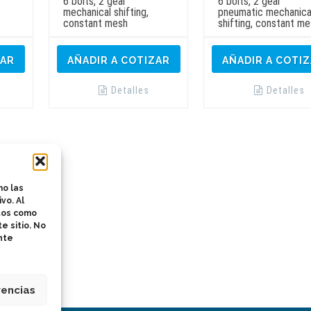
6 bolts, 2 gear
6 bolts, 2 gear
mechanical shifting,
pneumatic mechanica
constant mesh
shifting, constant m
ZAR
AÑADIR A COTIZAR
AÑADIR A COTI
Detalles
Detalles
mo las
vo. Al
atos como
e sitio. No
nte
rencias