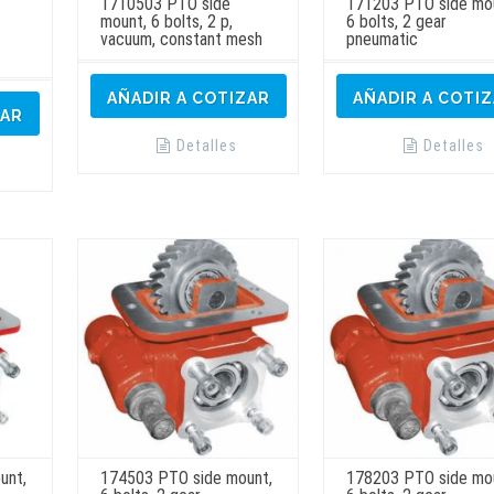
1710503 PTO side
171203 PTO side mo
mount, 6 bolts, 2 p,
6 bolts, 2 gear
vacuum, constant mesh
pneumatic
AÑADIR A COTIZAR
AÑADIR A COTI
ZAR
Detalles
Detalles
unt,
174503 PTO side mount,
178203 PTO side mo