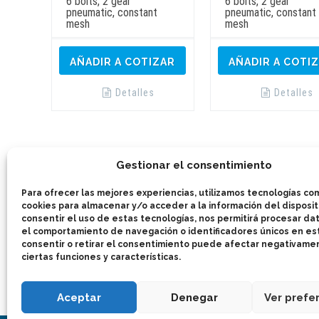
6 bolts, 2 gear
6 bolts, 2 gear
pneumatic, constant
pneumatic, constant
mesh
mesh
AÑADIR A COTIZAR
AÑADIR A COTI
Detalles
Detalles
Gestionar el consentimiento
Para ofrecer las mejores experiencias, utilizamos tecnologías co
cookies para almacenar y/o acceder a la información del dispositi
consentir el uso de estas tecnologías, nos permitirá procesar d
el comportamiento de navegación o identificadores únicos en est
consentir o retirar el consentimiento puede afectar negativame
ciertas funciones y características.
Aceptar
Denegar
Ver prefe