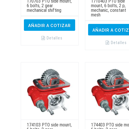
170703 PTO side mount,
1710403 PTO side
6 bolts, 2 gear
mount, 6 bolts, 2 p,
mechanical shifting
mechanic, constant
mesh
AÑADIR A COTIZAR
AÑADIR A COTI
Detalles
Detalles
174103 PTO side mount,
174403 PTO side mo